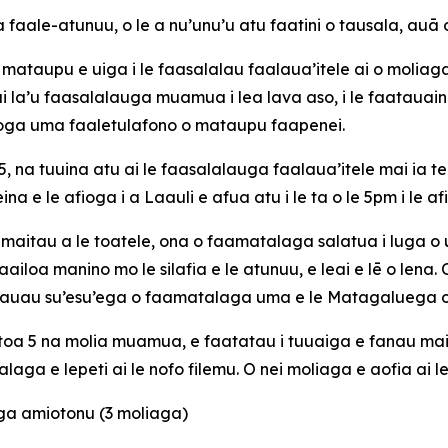
 faale-atunuu, o le a nu’unu’u atu faatini o tausala, au
 le mataupu e uiga i le faasalalau faalaua’itele ai o molia
 ai la’u faasalalauga muamua i lea lava aso, i le faatauai
inoga uma faaletulafono o mataupu faapenei.
5, na tuuina atu ai le faasalalauga faalaua’itele mai ia te
e le afioga i a Laauli e afua atu i le ta o le 5pm i le afi
maitau a le toatele, ona o faamatalaga salatua i luga o u
faailoa manino mo le silafia e le atunuu, e leai e lē o lena
a’aauau su’esu’ega o faamatalaga uma e le Matagaluega o
 toa 5 na molia muamua, e faatatau i tuuaiga e fanau mai
aga e lepeti ai le nofo filemu. O nei moliaga e aofia ai le
oga amiotonu (3 moliaga)