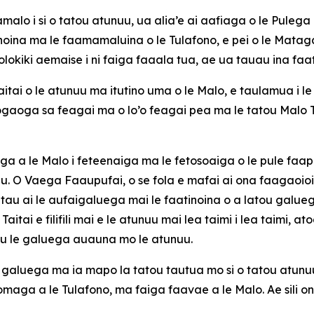
faigamalo i si o tatou atunuu, ua alia’e ai aafiaga o le Pu
atinoina ma le faamamaluina o le Tulafono, e pei o le Matag
olokiki aemaise i ni faiga faaala tua, ae ua tauau ina faat
aitai o le atunuu ma itutino uma o le Malo, e taulamua i le 
ogaoga sa feagai ma o lo’o feagai pea ma le tatou Malo Tut
ga a le Malo i feteenaiga ma le fetosoaiga o le pule faapol
u. O Vaega Faaupufai, o se fola e mafai ai ona faagaoioi 
ātau ai le aufaigaluega mai le faatinoina o a latou galu
 Taitai e filifili mai e le atunuu mai lea taimi i lea taimi
u le galuega auauna mo le atunuu.
galuega ma ia mapo la tatou tautua mo si o tatou atunuu.
maga a le Tulafono, ma faiga faavae a le Malo. Ae sili ona t