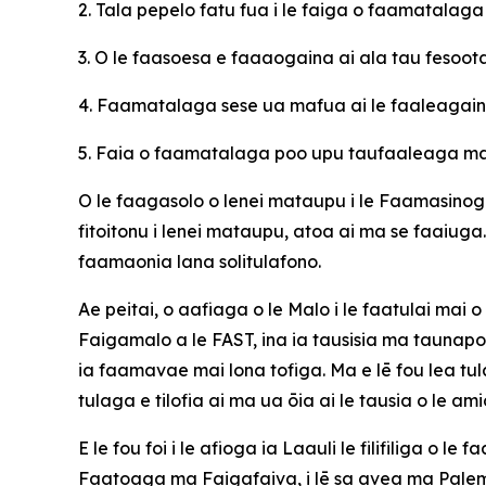
2. Tala pepelo fatu fua i le faiga o faamatalag
3. O le faasoesa e faaaogaina ai ala tau fesoot
4. Faamatalaga sese ua mafua ai le faaleagaina 
5. Faia o faamatalaga poo upu taufaaleaga ma l
O le faagasolo o lenei mataupu i le Faamasinoga
fitoitonu i lenei mataupu, atoa ai ma se faaiug
faamaonia lana solitulafono.
Ae peitai, o aafiaga o le Malo i le faatulai mai o
Faigamalo a le FAST, ina ia tausisia ma taunapo i 
ia faamavae mai lona tofiga. Ma e lē fou lea tul
tulaga e tilofia ai ma ua ōia ai le tausia o le a
E le fou foi i le afioga ia Laauli le filifiliga o
Faatoaga ma Faigafaiva, i lē sa avea ma Palemia 