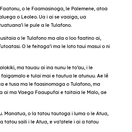
lega Faatonu, o le Faamasinoga, le Palemene, atoa
aluega o Leoleo. Ua i ai se vaaiga, ua
uatuana’i le pule a le Tulafono.
usitaia o le Tulafono ma ala o loo faatino ai,
oatasi. O le feitaga’i ma le loto taui masui o ni
okiki, ma tauau ai ina nunu le to’au, i le
faigamalo e tulai mai e tautua le atunuu. Ae lē
ega e tusa ma le faasinomaga o Tulafono, ma
, atoa ai ma Vaega Faaupufai e taitaia le Malo, ae
 Manatua, o la tatou tautoga i luma o le Atua,
atou saili i le Atua, e va’atele i ai a tatou