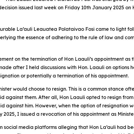
 decision issued last week on Friday 10th January 2025 on 
urable La’auli Leauatea Polataivao Fosi came to light fol
erlying the essence of adhering to the rule of law and co
ement on the termination of Hon Laauli’s appointment as th
de after I held discussions with Hon. Laauli on options he 
signation or potentially a termination of his appointment.
inister would choose to resign. This is a common stance o
id against them. After all, Hon Laauli opted to resign from 
aid against him. However, when the option of resignation w
2025, I issued a revocation of his appointment as Minister
on social media platforms alleging that Hon La’auli had b