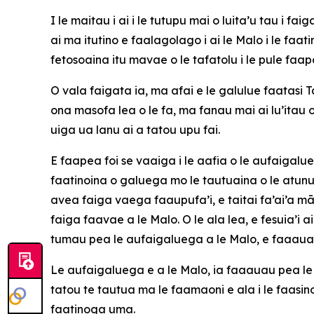
I le maitau i ai i le tutupu mai o luita’u tau i 
ai ma itutino e faalagolago i ai le Malo i le fa
fetosoaina itu mavae o le tafatolu i le pule faap
O vala faigata ia, ma afai e le galulue faatasi T
ona masofa lea o le fa, ma fanau mai ai lu’itau 
uiga ua lanu ai a tatou upu fai.
E faapea foi se vaaiga i le aafia o le aufaigalue
faatinoina o galuega mo le tautuaina o le atunu
avea faiga vaega faaupufa’i, e taitai fa’ai’a m
faiga faavae a le Malo. O le ala lea, e fesuia’i ai
tumau pea le aufaigaluega a le Malo, e faaaua
Le aufaigaluega e a le Malo, ia faaauau pea le 
tatou te tautua ma le faamaoni e ala i le faasino
faatinoga uma.