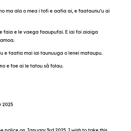
no ma ala o mea i tofi e aafia ai, e faataunu’u ai
e faia e le vaega faaupufai. E iai foi aiaiga
 Samoa.
nu’u e taatia mai iai taunuuga o lenei mataupu.
 e foe ai le tatou sā folau.
 2025
 police on January 3rd 2025. I wish to take this