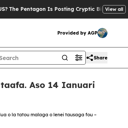
gon Is Posting Cryptic Biblical Messages on Soc
View all
Provided by AGP
Share
taafa. Aso 14 Ianuari
a lua o la tatou malaga o lenei tausaga fou –