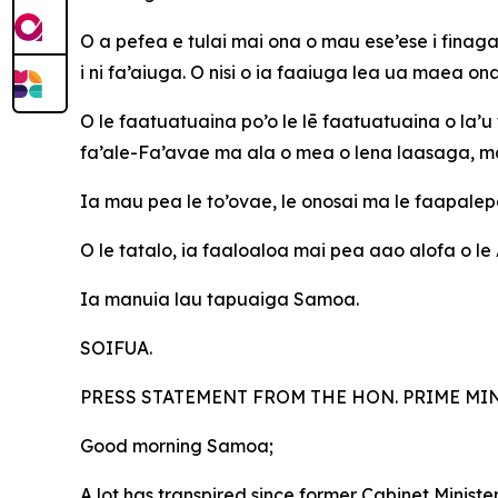
O a pefea e tulai mai ona o mau ese’ese i finagal
i ni fa’aiuga. O nisi o ia faaiuga lea ua maea ona
O le faatuatuaina po’o le lē faatuatuaina o la’u t
fa’ale-Fa’avae ma ala o mea o lena laasaga, ma
Ia mau pea le to’ovae, le onosai ma le faapalepale
O le tatalo, ia faaloaloa mai pea aao alofa o le
Ia manuia lau tapuaiga Samoa.
SOIFUA.
PRESS STATEMENT FROM THE HON. PRIME MINI
Good morning Samoa;
A lot has transpired since former Cabinet Minist