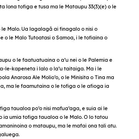
uta lona tofiga e tusa ma le Mataupu 33(3)(e) o le
o le Malo. Ua lagalagā ai finagalo o nisi o
 o le Malo Tutoatasi o Samoa, i le tofiaina o
taupu o le faatuatuaina o a’u nei o le Palemia e
le-kapeneta i lalo o la’u taitaiga. Ma i le
pola Anarosa Ale Molio’o, o le Minisita o Tina ma
pa, ma le faamutaina o le tofiga o le afioga ia
figa taualoa po’o nisi mafua’aga, e suia ai le
 ia umia tofiga taualoa o le Malo. O lo tatou
faamaninoina o mataupu, ma le mafai ona tali atu.
 galuega.