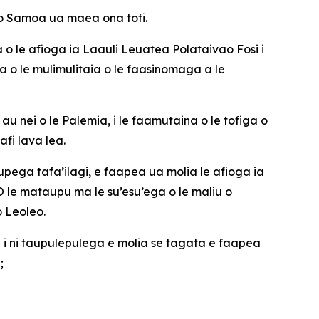
ā o Samoa ua maea ona tofi.
ga o le afioga ia Laauli Leuatea Polataivao Fosi i
na o le mulimulitaia o le faasinomaga a le
 au nei o le Palemia, i le faamutaina o le tofiga o
afi lava lea.
pega tafa’ilagi, e faapea ua molia le afioga ia
. O le mataupu ma le su’esu’ega o le maliu o
 Leoleo.
 i ni taupulepulega e molia se tagata e faapea
;