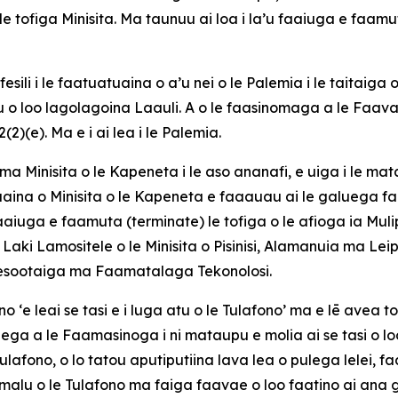
 le tofiga Minisita. Ma taunuu ai loa i la’u faaiuga e faam
esili i le faatuatuaina o a’u nei o le Palemia i le taitaiga 
u o loo lagolagoina Laauli. A o le faasinomaga a le Faavae
2)(e). Ma e i ai lea i le Palemia.
ma Minisita o le Kapeneta i le aso ananafi, e uiga i le ma
uaina o Minisita o le Kapeneta e faaauau ai le galuega faa-
 faaiuga e faamuta (terminate) le tofiga o le afioga ia Muli
Laki Lamositele o le Minisita o Pisinisi, Alamanuia ma Lei
Fesootaiga ma Faamatalaga Tekonolosi.
‘e leai se tasi e i luga atu o le Tulafono’ ma e lē avea to
ga a le Faamasinoga i ni mataupu e molia ai se tasi o loo
Tulafono, o lo tatou aputiputiina lava lea o pulega lelei, 
le malu o le Tulafono ma faiga faavae o loo faatino ai ana