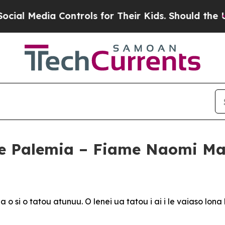
Controls for Their Kids. Should the US?
The Penta
le Palemia – Fiame Naomi Ma
 o si o tatou atunuu. O lenei ua tatou i ai i le vaiaso lon