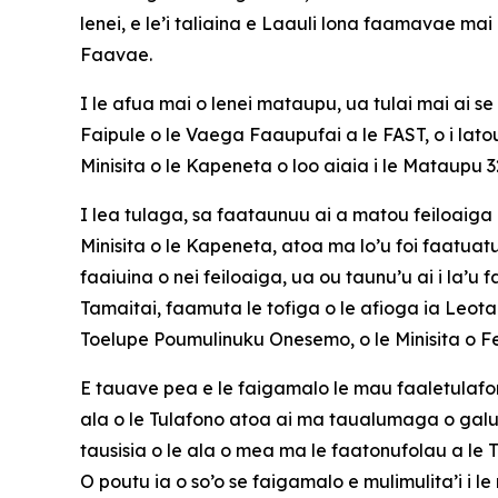
lenei, e le’i taliaina e Laauli lona faamavae mai
Faavae.
I le afua mai o lenei mataupu, ua tulai mai ai se f
Faipule o le Vaega Faaupufai a le FAST, o i lato
Minisita o le Kapeneta o loo aiaia i le Mataupu 32(
I lea tulaga, sa faataunuu ai a matou feiloaiga 
Minisita o le Kapeneta, atoa ma lo’u foi faatuat
faaiuina o nei feiloaiga, ua ou taunu’u ai i la’u
Tamaitai, faamuta le tofiga o le afioga ia Leota 
Toelupe Poumulinuku Onesemo, o le Minisita o 
E tauave pea e le faigamalo le mau faaletulafono 
ala o le Tulafono atoa ai ma taualumaga o galue
tausisia o le ala o mea ma le faatonufolau a le 
O poutu ia o so’o se faigamalo e mulimulita’i i 