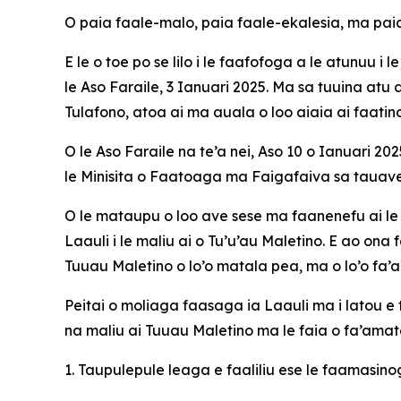
O paia faale-malo, paia faale-ekalesia, ma paia
E le
o toe po se lilo i le faafofoga a le atunuu i
le Aso Faraile, 3 Ianuari 2025. Ma sa tuuina atu
Tulafono, atoa ai ma auala o loo aiaia ai faat
O le Aso Faraile na te’a nei, Aso 10 o Ianuari 202
le Minisita o Faatoaga ma Faigafaiva sa tauaveina 
O le mataupu o loo ave sese ma faanenefu ai le 
Laauli i le maliu ai o Tu’u’au Maletino. E ao ona 
Tuuau Maletino o lo’o matala pea, ma o lo’o f
Peitai o moliaga faasaga ia Laauli ma i latou e
na maliu ai Tuuau Maletino ma le faia o fa’amatal
1. Taupulepule leaga e faaliliu ese le faamasin