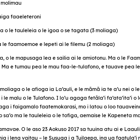
a molimau
aiga faaeleteroni
o le tauleleia o le igoa o se tagata (3 moliaga)
e faamoemoe e lepeti ai le filemu (2 moliaga)
, o le mapusaga lea e sailia ai le amiotonu. Ma o le Faa
a. Ma e tumau pea le mau faa-le-tulafono, e tauave pea l
 moliaga o le afioga ia La’auli, e le māmā ia te a’u nei o l
le malu o le Tulafono. I lo’u agaga fetāla’i fa’ata’ita’i o 
aga i faigamalo faatemokarasi, mo i latou o loo tauaveina 
mio sa’o ma le tauleleia o le tofiga, aemaise le Kapeneta m
 le faamavae. O le aso 23 Aokuso 2017 sa tuuina atu ai e Laa
i lena vaitau – le Susuga i a Tuilaepa, ina ua faatula’i n