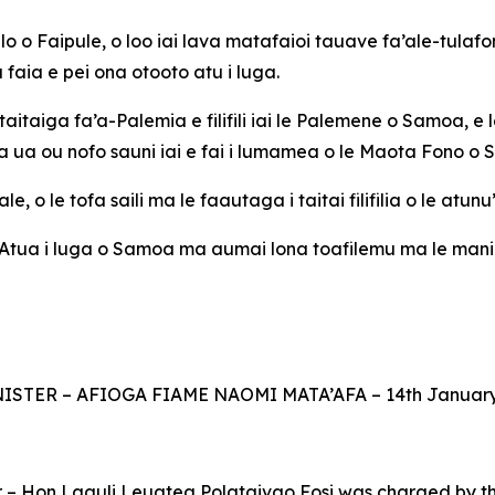
o o Faipule, o loo iai lava matafaioi tauave fa’ale-tulafo
 faia e pei ona otooto atu i luga.
aitaiga fa’a-Palemia e filifili iai le Palemene o Samoa, e l
 ua ou nofo sauni iai e fai i lumamea o le Maota Fono o
, o le tofa saili ma le faautaga i taitai filifilia o le atu
 Atua i luga o Samoa ma aumai lona toafilemu ma le manino
STER – AFIOGA FIAME NAOMI MATA’AFA – 14th January
er – Hon Laauli Leuatea Polataivao Fosi was charged by the