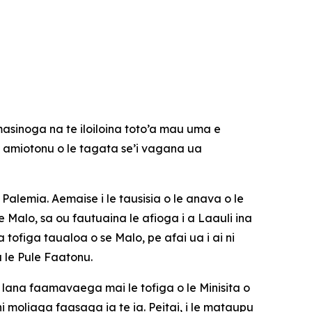
masinoga na te iloiloina toto’a mau uma e
e amiotonu o le tagata se’i vagana ua
e Palemia. Aemaise i le tausisia o le anava o le
le Malo, sa ou fautuaina le afioga i a Laauli ina
tofiga taualoa o se Malo, pe afai ua i ai ni
a le Pule Faatonu.
uli lana faamavaega mai le tofiga o le Minisita o
i moliaga faasaga ia te ia. Peitai, i le mataupu