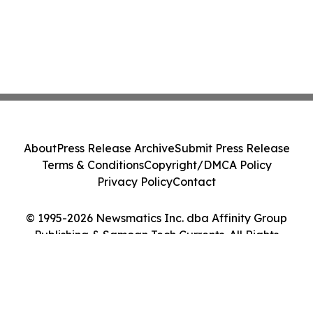
About
Press Release Archive
Submit Press Release
Terms & Conditions
Copyright/DMCA Policy
Privacy Policy
Contact
© 1995-2026 Newsmatics Inc. dba Affinity Group
Publishing & Samoan Tech Currents. All Rights
Reserved.
Cookie Settings / Your Privacy Choices