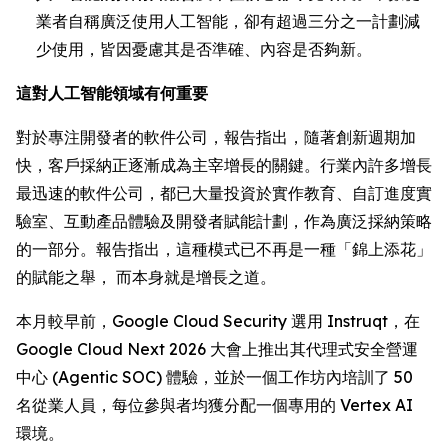
業者自稱廣泛使用人工智能，卻有超過三分之一計劃減
少使用，皆因憂慮其是否準確、內容是否夠新。
這對人工智能領域有何重要
對於專注開發者的軟件公司，報告指出，隨著創新週期加
快，客戶採納正逐漸成為主宰增長的關鍵。行業內許多增長
最迅速的軟件公司，都已大量投資於實作教育、自訂進度實
驗室、互動產品體驗及開發者賦能計劃，作為廣泛採納策略
的一部分。報告指出，這種模式已不再是一種「錦上添花」
的賦能之舉， 而本身就是增長之道。
本月較早前，Google Cloud Security 選用 Instruqt，在
Google Cloud Next 2026 大會上推出其代理式安全營運
中心 (Agentic SOC) 體驗，並於一個工作坊內培訓了 50
名從業人員，每位參與者均獲分配一個專用的 Vertex AI
環境。