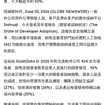
會，可大幅提升約 50%。
阿姆斯特丹, June 03, 2026 (GLOBE NEWSWIRE) -- 軟
件公司用作引導開發人員、客戶及潛在客戶的實作採納平台
Instruqt，今天發表其年度報告
《開發者採納狀況》(The
State of Developer Adoption)
。該報告是首個獨立基
準，用以衡量市場推廣、銷售及教育部門如何應對人工智能
(AI) 功能推出速度，與客戶實際能採納速度之間日益擴大
的差距。
這份由 SlashData 於 2026 年對北美軟件公司 424 名市場
推廣、銷售及開發者教育從業人員進行的調查發現，92%
受訪者正面對至少一項重大的開發者採納挑戰。最多人提及
的成因，皆指向營運而非產品層面：團隊之間缺乏協調
(27%)、技術過於複雜 (26%)，以及產品每週發佈時難以確
保內容準確 (25%)。
數據表明，採用實作學習體驗的組織，其成果之間存在明顯