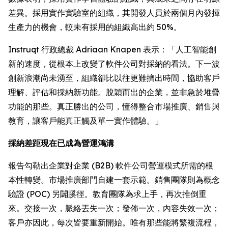
差異。採用實作實驗室的組織，其開發人員於兩個月內發揮
生產力的機會，較未有採用的組織高出約 50%。
Instruqt 行政總裁 Adriaan Knapen 表示：「人工智能創
新的速度，從根本上改變了軟件公司對採納的看法。下一波
創新浪潮尚未湧至，組織卻比以往更難擠出時間，協助客戶
理解、評估和採納新功能。脫穎而出的企業，並非急於堆疊
功能的那些。真正勝出的公司，懂得整合市場推廣、銷售與
教育，讓客戶能真正觸及單一實作體驗。」
採納差距現在已成為營運鴻溝
報告勾勒出企業對企業 (B2B) 軟件公司營運模式所需的根
本性轉變。市場推廣部門自建一套示範。銷售團隊則為概念
驗證 (POC) 另闢蹊徑。教育團隊為求上手，再次推倒重
來。交接一次，脈絡丟失一次；發佈一次，內容失效一次；
客戶亦因此，每次皆要重新開始。唯有那些能將繁複流程，