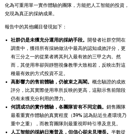
化為可重用單一實作體驗的團隊，方能把人工智能的投資，
兌現為真正的採納成果。
報告中的其他矚目發現如下：
社群仍是未獲充分運用的採納手段。
開發者社群空間在
調查中，獲得所有採納做法中最高的認知成效評分，更
有三分之一的從業者將其列入最有效的三甲之內。然
而，其使用率卻與靜態視像教學大致相若，反映出對這
種最有效的方式投資不足。
高影響力的售前體驗，仍被束之高閣。
概念驗證的成效
評分，比其實際使用率所反映的更高，這顯示售前階段
仍有未獲充分利用的潛力。
何謂成功的實作體驗，各團隊皆有不同定義。
銷售團隊
最看重實作體驗的真實程度（39% 認為貼近生產環境乃
重中之重），而教育團隊則最重視即時引導及意見。
人工智能的採納日漸普及，但信心卻未見增長。
半數從